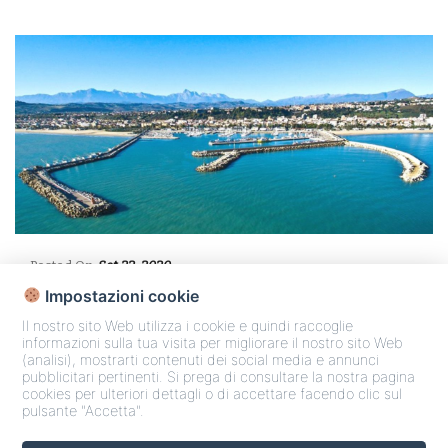
Posted On
Set 22, 2020
Impostazioni cookie
Il nostro sito Web utilizza i cookie e quindi raccoglie
Nessun commento
|
informazioni sulla tua visita per migliorare il nostro sito Web
(analisi), mostrarti contenuti dei social media e annunci
pubblicitari pertinenti. Si prega di consultare la nostra pagina
cookies per ulteriori dettagli o di accettare facendo clic sul
pulsante "Accetta".