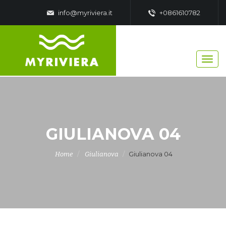
info@myriviera.it
+0861610782
GIULIANOVA 04
Giulianova 04
Home
Giulianova