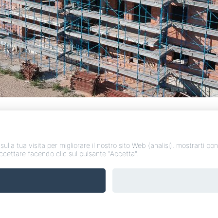
 sulla tua visita per migliorare il nostro sito Web (analisi), mostrarti c
accettare facendo clic sul pulsante "Accetta".